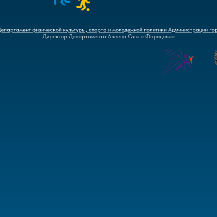
Департамент физической культуры, спорта и молодежной политики Администрации го
Директор Департамента Алеева Ольга Фаридовна