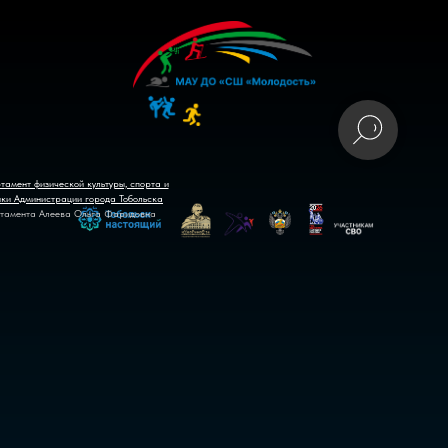
тамент физической культуры, спорта и
ики Администрации города Тобольска
тамента Алеева Ольга Фаридовна