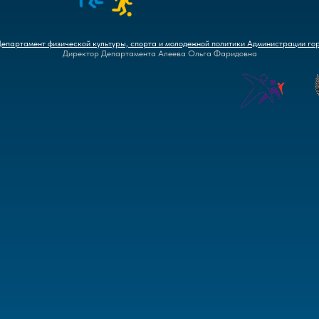
Департамент физической культуры, спорта и молодежной политики Администрации го
Директор Департамента Алеева Ольга Фаридовна