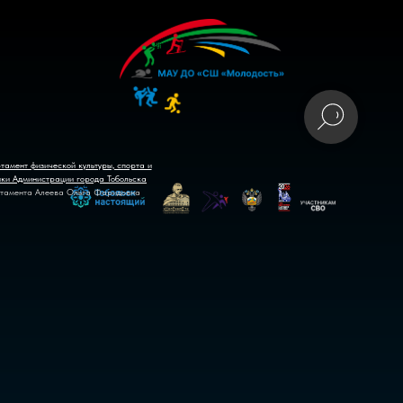
тамент физической культуры, спорта и
ики Администрации города Тобольска
тамента Алеева Ольга Фаридовна