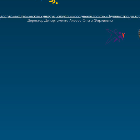
Департамент физической культуры, спорта и молодежной политики Администрации го
Директор Департамента Алеева Ольга Фаридовна