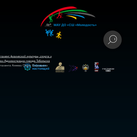
тамент физической культуры, спорта и
ики Администрации города Тобольска
тамента Алеева Ольга Фаридовна