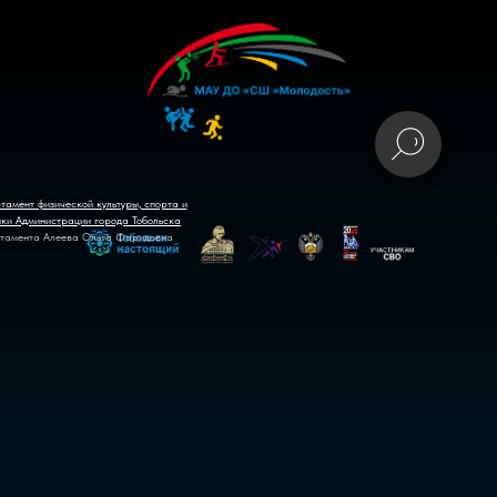
тамент физической культуры, спорта и
ики Администрации города Тобольска
тамента Алеева Ольга Фаридовна