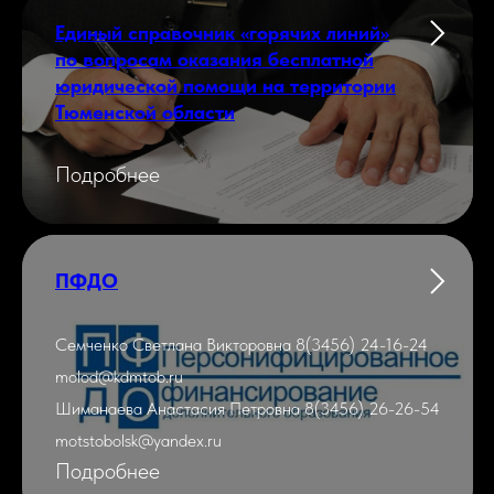
Единый справочник «горячих линий»
по вопросам оказания бесплатной
юридической помощи на территории
Тюменской области
Подробнее
ПФДО
Семченко Светлана Викторовна 8(3456) 24-16-24
molod@kdmtob.ru
Шиманаева Анастасия Петровна 8(3456) 26-26-54
motstobolsk@yandex.ru
Подробнее