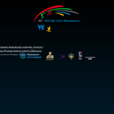
тамент физической культуры, спорта и
ики Администрации города Тобольска
тамента Алеева Ольга Фаридовна