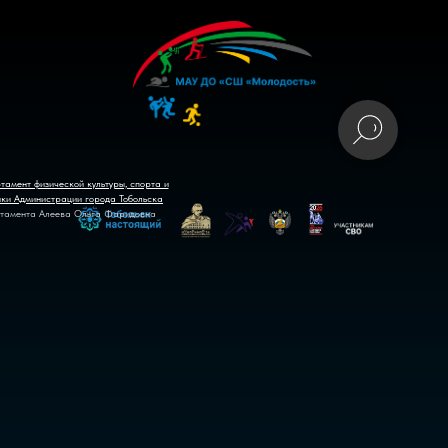
тамент физической культуры, спорта и
ики Администрации города Тобольска
тамента Алеева Ольга Фаридовна