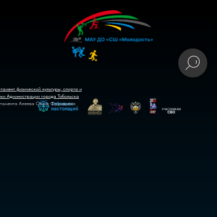
тамент физической культуры, спорта и
ики Администрации города Тобольска
тамента Алеева Ольга Фаридовна