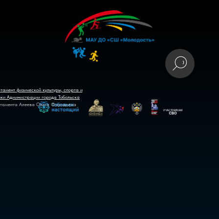
тамент физической культуры, спорта и
ики Администрации города Тобольска
тамента Алеева Ольга Фаридовна