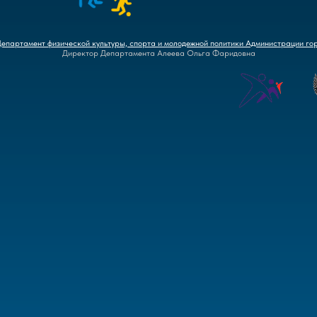
Департамент физической культуры, спорта и молодежной политики Администрации го
Директор Департамента Алеева Ольга Фаридовна