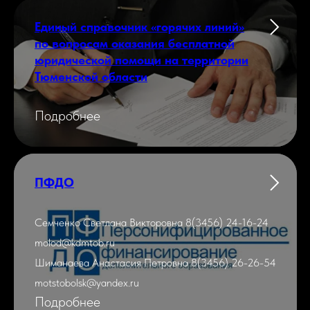
Единый справочник «горячих линий»
по вопросам оказания бесплатной
юридической помощи на территории
Тюменской области
Подробнее
ПФДО
Семченко Светлана Викторовна 8(3456) 24-16-24
molod@kdmtob.ru
Шиманаева Анастасия Петровна 8(3456) 26-26-54
motstobolsk@yandex.ru
Подробнее