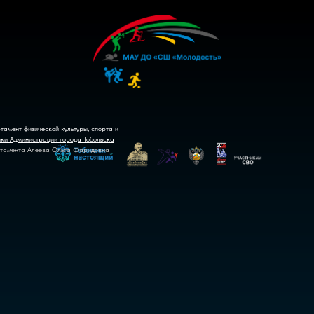
тамент физической культуры, спорта и
ики Администрации города Тобольска
тамента Алеева Ольга Фаридовна