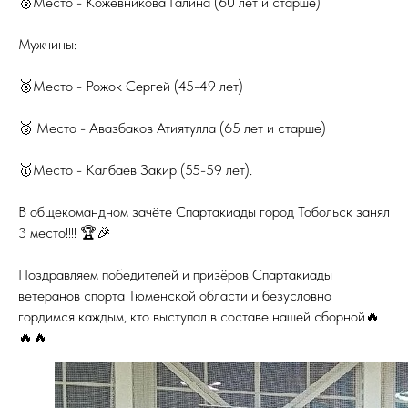
🥉Место - Кожевникова Галина (60 лет и старше)
Мужчины:
🥉Место - Рожок Сергей (45-49 лет)
🥉 Место - Авазбаков Атиятулла (65 лет и старше)
🥇Место - Калбаев Закир (55-59 лет).
В общекомандном зачёте Спартакиады город Тобольск занял
3 место!!!! 🏆🎉
Поздравляем победителей и призёров Спартакиады
ветеранов спорта Тюменской области и безусловно
гордимся каждым, кто выступал в составе нашей сборной🔥
🔥🔥