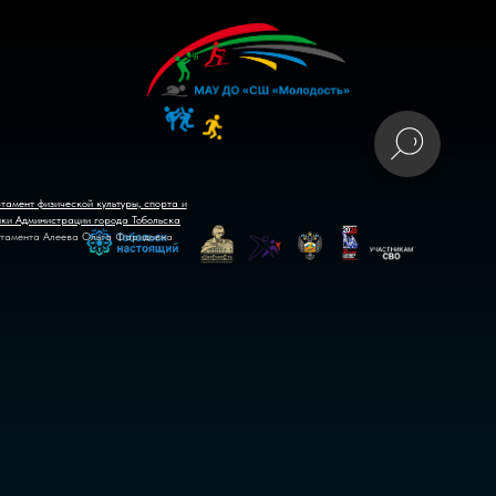
тамент физической культуры, спорта и
ики Администрации города Тобольска
тамента Алеева Ольга Фаридовна