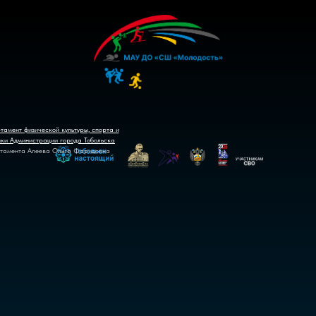
тамент физической культуры, спорта и
ики Администрации города Тобольска
тамента Алеева Ольга Фаридовна