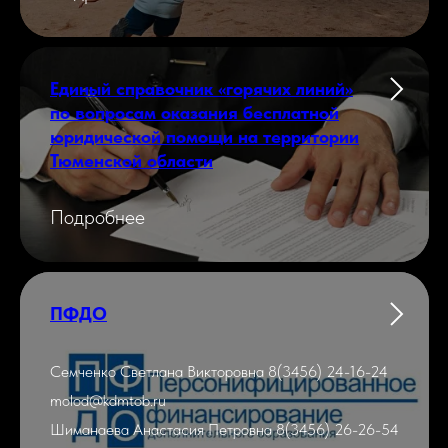
Единый справочник «горячих линий»
по вопросам оказания бесплатной
юридической помощи на территории
Тюменской области
Подробнее
ПФДО
Семченко Светлана Викторовна 8(3456) 24-16-24
molod@kdmtob.ru
Шиманаева Анастасия Петровна 8(3456) 26-26-54