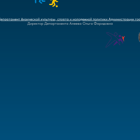
Департамент физической культуры, спорта и молодежной политики Администрации го
Директор Департамента Алеева Ольга Фаридовна