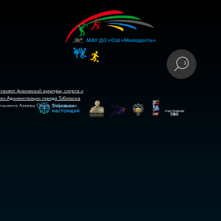
тамент физической культуры, спорта и
ики Администрации города Тобольска
тамента Алеева Ольга Фаридовна