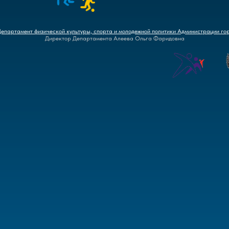
Департамент физической культуры, спорта и молодежной политики Администрации го
Директор Департамента Алеева Ольга Фаридовна