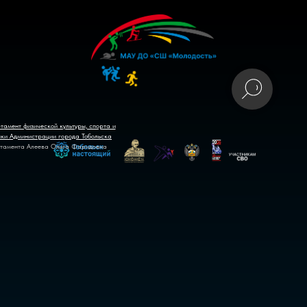
тамент физической культуры, спорта и
ики Администрации города Тобольска
тамента Алеева Ольга Фаридовна