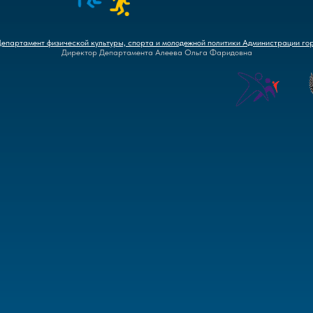
Департамент физической культуры, спорта и молодежной политики Администрации го
Директор Департамента Алеева Ольга Фаридовна