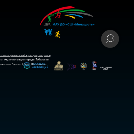
тамент физической культуры, спорта и
ики Администрации города Тобольска
тамента Алеева Ольга Фаридовна