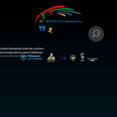
тамент физической культуры, спорта и
ики Администрации города Тобольска
тамента Алеева Ольга Фаридовна