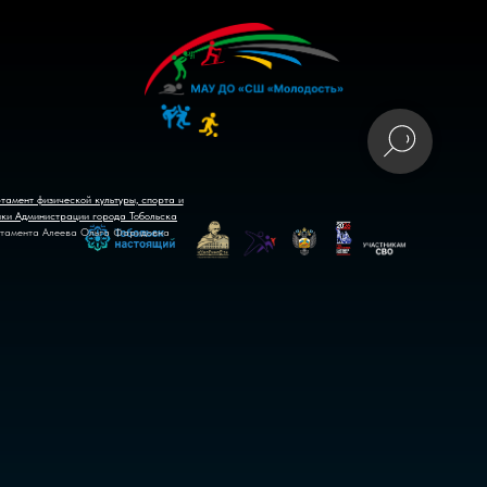
тамент физической культуры, спорта и
ики Администрации города Тобольска
тамента Алеева Ольга Фаридовна