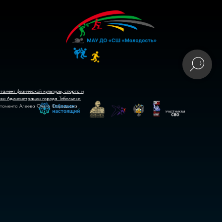
тамент физической культуры, спорта и
ики Администрации города Тобольска
тамента Алеева Ольга Фаридовна