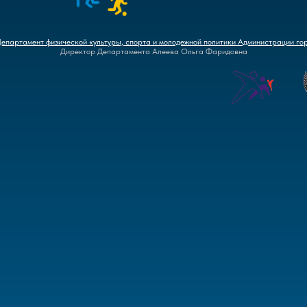
Департамент физической культуры, спорта и молодежной политики Администрации го
Директор Департамента Алеева Ольга Фаридовна