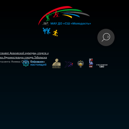
тамент физической культуры, спорта и
ики Администрации города Тобольска
тамента Алеева Ольга Фаридовна