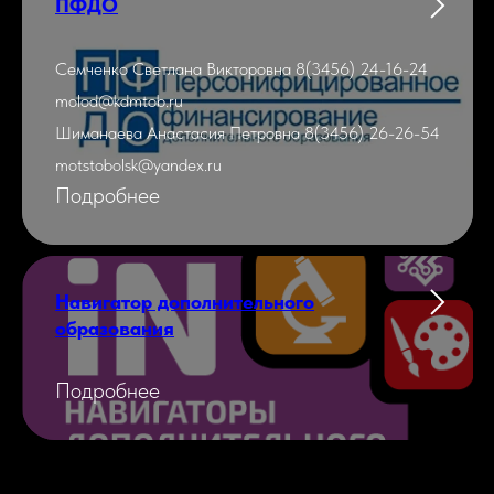
ПФДО
Семченко Светлана Викторовна 8(3456) 24-16-24
molod@kdmtob.ru
Шиманаева Анастасия Петровна 8(3456) 26-26-54
motstobolsk@yandex.ru
Подробнее
Навигатор дополнительного
образования
Подробнее