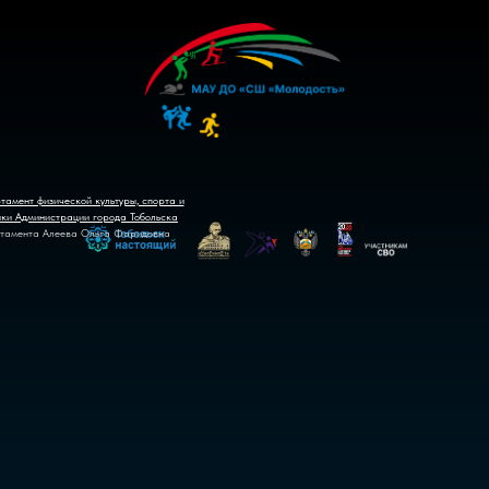
тамент физической культуры, спорта и
ики Администрации города Тобольска
тамента Алеева Ольга Фаридовна