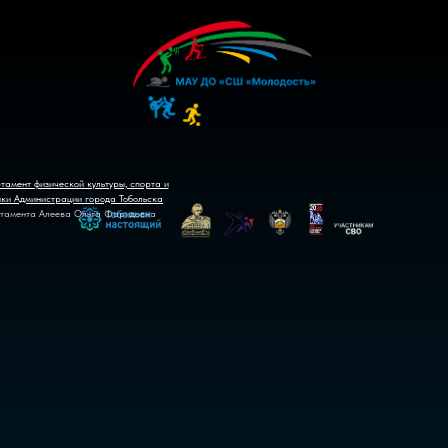
тамент физической культуры, спорта и
ики Администрации города Тобольска
тамента Алеева Ольга Фаридовна