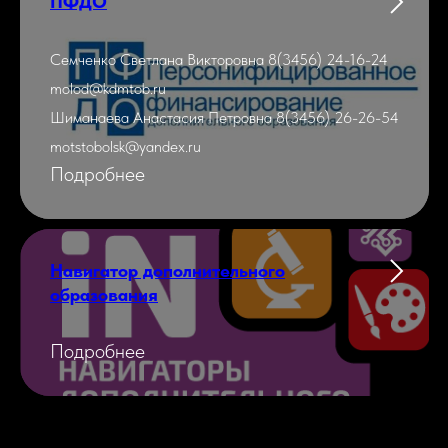
ПФДО
Семченко Светлана Викторовна 8(3456) 24-16-24
molod@kdmtob.ru
Шиманаева Анастасия Петровна 8(3456) 26-26-54
motstobolsk@yandex.ru
Подробнее
Навигатор дополнительного
образования
Подробнее