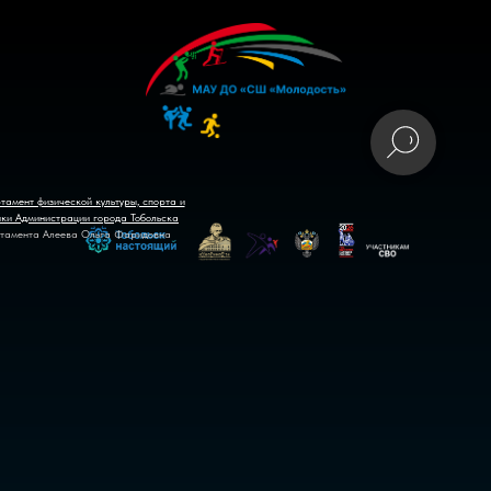
тамент физической культуры, спорта и
ики Администрации города Тобольска
тамента Алеева Ольга Фаридовна