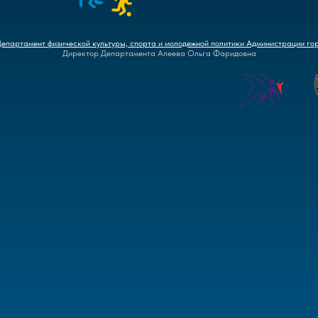
Департамент физической культуры, спорта и молодежной политики Администрации го
Директор Департамента Алеева Ольга Фаридовна