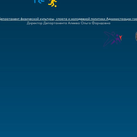
Департамент физической культуры, спорта и молодежной политики Администрации го
Директор Департамента Алеева Ольга Фаридовна