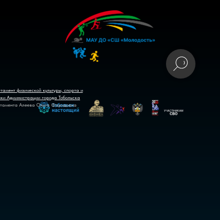
тамент физической культуры, спорта и
ики Администрации города Тобольска
тамента Алеева Ольга Фаридовна