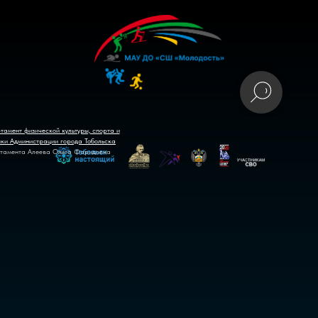
тамент физической культуры, спорта и
ики Администрации города Тобольска
тамента Алеева Ольга Фаридовна